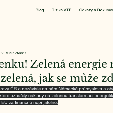
Blog
Rizika VTE
Odkazy a Dokume
. 2.
Minut čtení: 1
venku! Zelená energie 
 zelená, jak se může zdá
pravy ČR a nezávisle na něm Německá průmyslová a ob
 které označily náklady na zelenou transformaci energetik
i EU za finančně nepřijatelné.