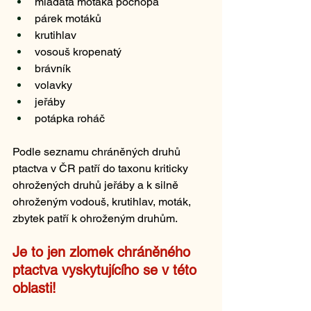
mláďata motáka pochopa 
párek motáků
krutihlav
vosouš kropenatý
brávník
volavky
jeřáby
potápka roháč
Podle seznamu chráněných druhů 
ptactva v ČR patří do taxonu kriticky 
ohrožených druhů jeřáby a k silně 
ohroženým vodouš, krutihlav, moták, 
zbytek patří k ohroženým druhům. 
Je to jen zlomek chráněného 
ptactva vyskytujícího se v této 
oblasti!