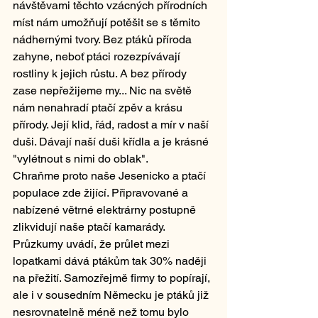
návštěvami těchto vzácných přírodních 
míst nám umožňují potěšit se s těmito 
nádhernými tvory. Bez ptáků příroda 
zahyne, neboť ptáci rozezpívávají 
rostliny k jejich růstu. A bez přírody 
zase nepřežijeme my... Nic na světě 
nám nenahradí ptačí zpěv a krásu 
přírody. Její klid, řád, radost a mír v naší 
duši. Dávají naší duši křídla a je krásné 
"vylétnout s nimi do oblak".
Chraňme proto naše Jesenicko a ptačí 
populace zde žijící. Připravované a 
nabízené větrné elektrárny postupně 
zlikvidují naše ptačí kamarády. 
Průzkumy uvádí, že průlet mezi 
lopatkami dává ptákům tak 30% naději 
na přežití. Samozřejmě firmy to popírají, 
ale i v sousedním Německu je ptáků již 
nesrovnatelně méně než tomu bylo 