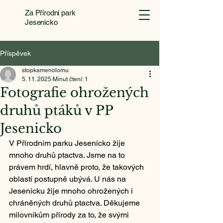
Za Přírodní park
Jesenicko
Příspěvek
stopkamenolomu
5. 11. 2025
Minut čtení: 1
Fotografie ohrožených
druhů ptáků v PP
Jesenicko
V Přírodním parku Jesenicko žije 
mnoho druhů ptactva. Jsme na to 
právem hrdí, hlavně proto, že takových 
oblastí postupně ubývá. U nás na 
Jesenicku žije mnoho ohrožených i 
chráněných druhů ptactva. Děkujeme 
milovníkům přírody za to, že svými 