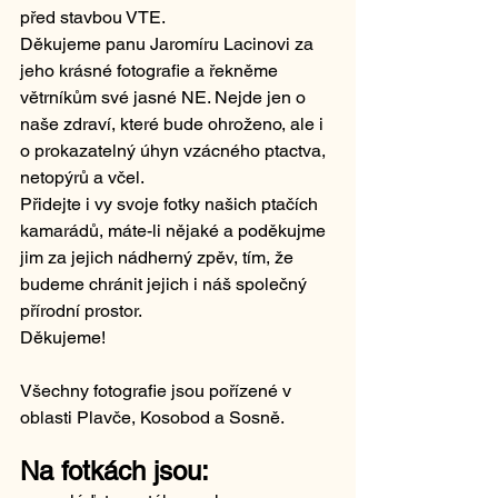
před stavbou VTE.
Děkujeme panu Jaromíru Lacinovi za 
jeho krásné fotografie a řekněme 
větrníkům své jasné NE. Nejde jen o 
naše zdraví, které bude ohroženo, ale i 
o prokazatelný úhyn vzácného ptactva, 
netopýrů a včel.
Přidejte i vy svoje fotky našich ptačích 
kamarádů, máte-li nějaké a poděkujme 
jim za jejich nádherný zpěv, tím, že 
budeme chránit jejich i náš společný 
přírodní prostor.
Děkujeme!
Všechny fotografie jsou pořízené v 
oblasti Plavče, Kosobod a Sosně. 
Na fotkách jsou: 