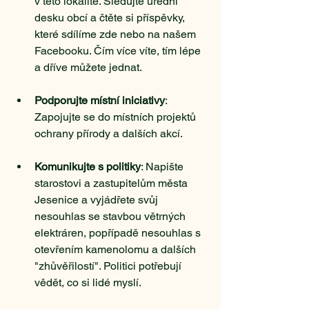
v této lokalitě. Sledujte úřední 
desku obcí a čtěte si příspěvky, 
které sdílíme zde nebo na našem 
Facebooku. Čím více víte, tím lépe 
a dříve můžete jednat.
Podporujte místní iniciativy
: 
Zapojujte se do místních projektů 
ochrany přírody a dalších akcí. 
Komunikujte s politiky
: Napište 
starostovi a zastupitelům města 
Jesenice a vyjádřete svůj 
nesouhlas se stavbou větrných 
elektráren, popřípadě nesouhlas s 
otevřením kamenolomu a dalších 
"zhůvěřilostí". Politici potřebují 
vědět, co si lidé myslí.