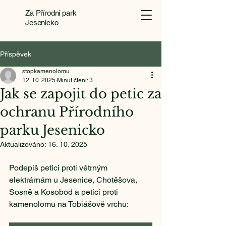
Za Přírodní park
Jesenicko
Příspěvek
stopkamenolomu
12. 10. 2025
Minut čtení: 3
Jak se zapojit do petic za
ochranu Přírodního
parku Jesenicko
Aktualizováno:
16. 10. 2025
Podepiš petici proti větrným 
elektrárnám u Jesenice, Chotěšova, 
Sosně a Kosobod a petici proti 
kamenolomu na Tobiášově vrchu: