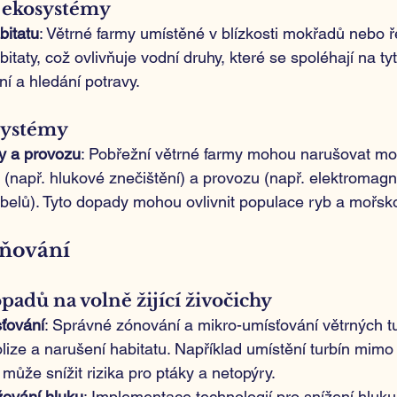
í ekosystémy
bitatu
: Větrné farmy umístěné v blízkosti mokřadů nebo 
itaty, což ovlivňuje vodní druhy, které se spoléhají na t
í a hledání potravy.
systémy
y a provozu
: Pobřežní větrné farmy mohou narušovat moř
(např. hlukové znečištění) a provozu (např. elektromagn
belů). Tyto dopady mohou ovlivnit populace ryb a mořsko
rňování
padů na volně žijící živočichy
ťování
: Správné zónování a mikro-umísťování větrných t
lize a narušení habitatu. Například umístění turbín mimo 
y může snížit rizika pro ptáky a netopýry.
žování hluku
: Implementace technologií pro snížení hluku