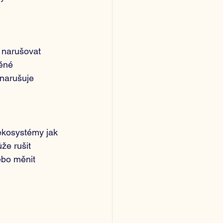
e narušovat 
ěné 
 narušuje 
ekosystémy jak 
e rušit 
ebo měnit 