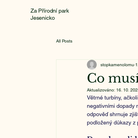
Za Přírodní park
Jesenicko
All Posts
stopkamenolomu
1
Co musí
Aktualizováno:
16. 10. 20
Větrné turbíny, ačko
negativními dopady na
odpověď shrnuje zjiš
podložený důkazy z 