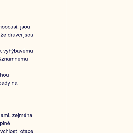
noocasí, jsou 
že dravci jsou 
e k vyhýbavému 
 významnému 
ohou 
pady na 
bínami, zejména 
plně 
rychlost rotace 