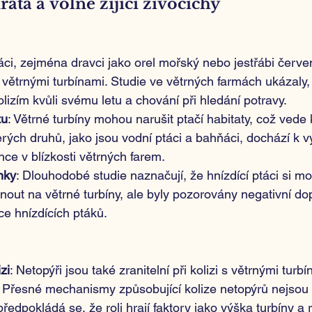
ata a volně žijící živočichy
táci, zejména dravci jako orel mořský nebo jestřábi červe
s větrnými turbínami. Studie ve větrných farmách ukázaly, 
olizím kvůli svému letu a chování při hledání potravy.
tu
: Větrné turbíny mohou narušit ptačí habitaty, což ved
erých druhů, jako jsou vodní ptáci a bahňáci, dochází k
ce v blízkosti větrných farem.
nky
: Dlouhodobé studie naznačují, že hnízdící ptáci si m
nout na větrné turbíny, ale byly pozorovány negativní do
e hnízdících ptáků.
zi
: Netopýři jsou také zranitelní při kolizi s větrnými tur
Přesné mechanismy způsobující kolize netopýrů nejsou 
ředpokládá se, že roli hrají faktory jako výška turbíny a 