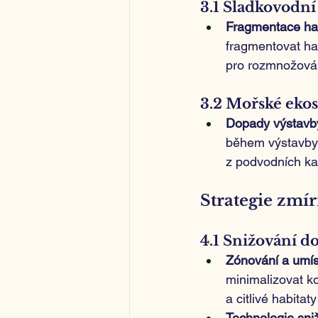
3.1 Sladkovodn
Fragmentace ha
fragmentovat hab
pro rozmnožován
3.2 Mořské eko
Dopady výstavb
během výstavby 
z podvodních ka
Strategie zmí
4.1 Snižování do
Zónování a umís
minimalizovat ko
a citlivé habitat
Technologie sni