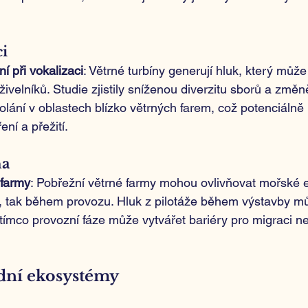
ci
 při vokalizaci
: Větrné turbíny generují hluk, který můž
ivelníků. Studie zjistily sníženou diverzitu sborů a změn
volání v oblastech blízko větrných farem, což potenciálně
ní a přežití.
na
 farmy
: Pobřežní větrné farmy mohou ovlivňovat mořské 
 tak během provozu. Hluk z pilotáže během výstavby můž
tímco provozní fáze může vytvářet bariéry pro migraci n
dní ekosystémy