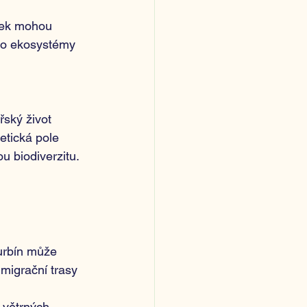
řek mohou 
yto ekosystémy 
ský život 
etická pole 
u biodiverzitu.
urbín může 
migrační trasy 
 větrných 