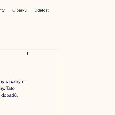
nty
O parku
Události
ny s různými 
my. Tato 
o dopadů, 