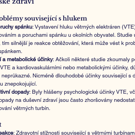
ské zdraví
roblémy související s hlukem
oruchy spánku
: Vystavení hluku větrných elektráren (VT
ováním a poruchami spánku u okolních obyvatel. Studie u
E, tím silnější je reakce obtěžování, která může vést k p
 spánkem.
í a metabolické účinky
: Ačkoli některé studie zkoumaly p
i VTE a kardiovaskulárními nebo metabolickými účinky, dů
a neprůkazné. Nicméně dlouhodobé účinky související s
u znepokojující.
tivní dopady
: Byly hlášeny psychologické účinky VTE, vč
 dopady na duševní zdraví jsou často zhoršovány nedosta
vání větrných turbín.
t
reakce
: Zdravotní stížnosti související s větrnými turbínam