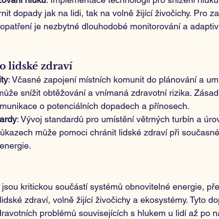
it dopady jak na lidi, tak na volně žijící živočichy. Pro zaj
 opatření je nezbytné dlouhodobé monitorování a adaptiv
o lidské zdraví
ty
: Včasné zapojení místních komunit do plánování a umí
může snížit obtěžování a vnímaná zdravotní rizika. Zásadn
omunikace o potenciálních dopadech a přínosech.
ardy
: Vývoj standardů pro umístění větrných turbín a úro
ůkazech může pomoci chránit lidské zdraví při současn
 energie.
i jsou kritickou součástí systémů obnovitelné energie, pře
idské zdraví, volně žijící živočichy a ekosystémy. Tyto d
avotních problémů souvisejících s hlukem u lidí až po n