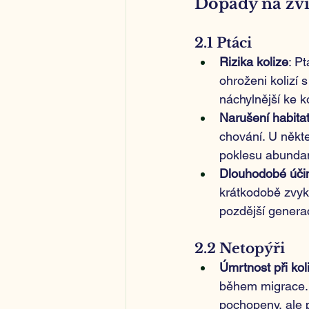
Dopady na zvíř
2.1 Ptáci
Rizika kolize
: P
ohroženi kolizí 
náchylnější ke k
Narušení habita
chování. U někt
poklesu abundan
Dlouhodobé úči
krátkodobě zvyk
pozdější generac
2.2 Netopýři
Úmrtnost při koli
během migrace. 
pochopeny, ale p