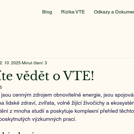
Blog
Rizika VTE
Odkazy a Dokume
2. 10. 2025
Minut čtení: 3
te vědět o VTE!
25
li jsou cenným zdrojem obnovitelné energie, jsou spojová
 lidské zdraví, zvířata, volně žijící živočichy a ekosysté
tění z mnoha studií a poskytuje komplexní přehled těcht
poskytnutých výzkumných prací.