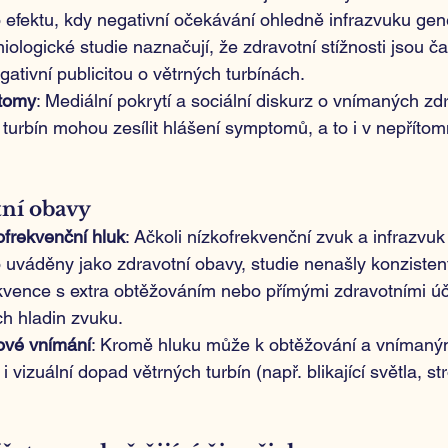
 efektu, kdy negativní očekávání ohledně infrazvuku gene
iologické studie naznačují, že zdravotní stížnosti jsou čas
gativní publicitou o větrných turbínách.
tomy
: Mediální pokrytí a sociální diskurz o vnímaných zd
h turbín mohou zesílit hlášení symptomů, a to i v nepřítom
tní obavy
ofrekvenční hluk
: Ačkoli nízkofrekvenční zvuk a infrazvuk
o uváděny jako zdravotní obavy, studie nenašly konzisten
rekvence s extra obtěžováním nebo přímými zdravotními ú
h hladin zvuku.
hové vnímání
: Kromě hluku může k obtěžování a vnímaný
 i vizuální dopad větrných turbín (např. blikající světla, s