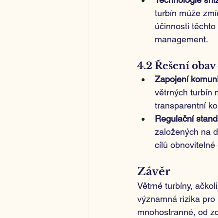
turbín může zmírn
účinnosti těchto
management.
4.2 Řešení obav 
Zapojení komuni
větrných turbín 
transparentní k
Regulační stand
založených na d
cílů obnovitelné
Závěr
Větrné turbíny, ačkol
významná rizika pro l
mnohostranné, od zdr