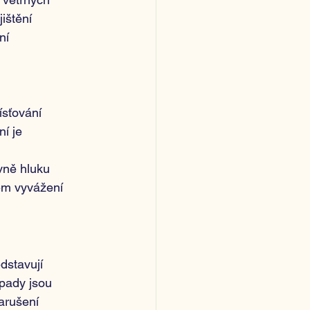
ištění 
ní 
sťování 
í je 
vně hluku 
ém vyvážení 
dstavují 
opady jsou 
arušení 