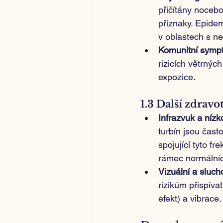
přičítány nocebo
příznaky. Epidem
v oblastech s ne
Komunitní symp
rizicích větrnýc
expozice.
1.3 Další zdravo
Infrazvuk a nízk
turbín jsou čast
spojující tyto f
rámec normálníc
Vizuální a sluc
rizikům přispívat
efekt) a vibrace.