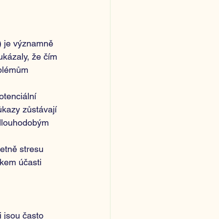
E) je významně 
kázaly, že čím 
roblémům 
otenciální 
kazy zůstávají 
 dlouhodobým 
etně stresu 
tkem účasti 
i jsou často 