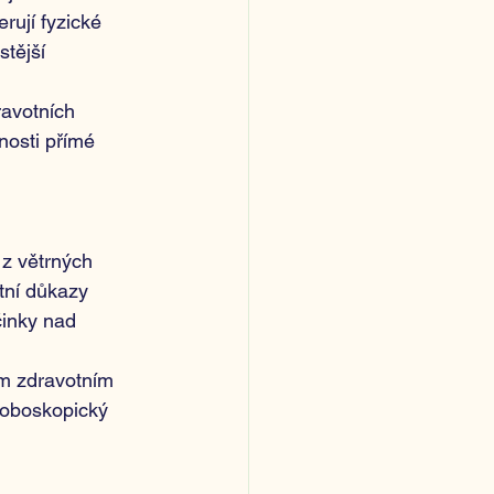
rují fyzické 
tější 
ravotních 
nosti přímé 
 z větrných 
tní důkazy 
činky nad 
m zdravotním 
troboskopický 