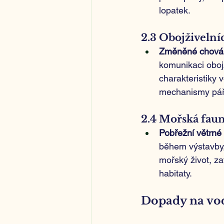
lopatek.
2.3 Obojživelní
Změněné chování
komunikaci obojž
charakteristiky 
mechanismy páře
2.4 Mořská fau
Pobřežní větrné
během výstavby,
mořský život, za
habitaty.
Dopady na vo