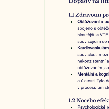
Dopady na lid
1.1 Zdravotní p
Obtěžování a p
spojeno s obtěž
hlasitější je VT
souvisejícím se
Kardiovaskulárn
souvislosti mez
nekonzistentní 
obtěžováním jso
Mentální a kogni
a úzkosti. Tyto
v procesu umísťo
1.2 Nocebo efek
Psychologické 