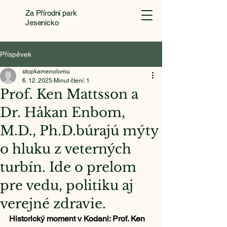
Za Přírodní park
Jesenicko
Příspěvek
stopkamenolomu
6. 12. 2025
Minut čtení: 1
Prof. Ken Mattsson a
Dr. Håkan Enbom,
M.D., Ph.D.búrajú mýty
o hluku z veterných
turbín. Ide o prelom
pre vedu, politiku aj
verejné zdravie.
Historický moment v Kodani: Prof. Ken 