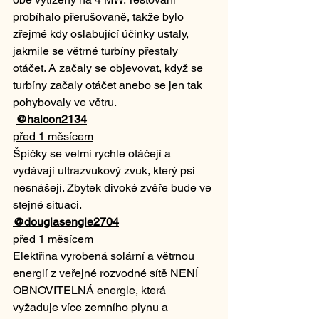
probíhalo přerušovaně, takže bylo 
zřejmé kdy oslabující účinky ustaly, 
jakmile se větrné turbíny přestaly 
otáčet. A začaly se objevovat, když se 
turbíny začaly otáčet anebo se jen tak 
pohybovaly ve větru.
@halcon2134
před 1 měsícem
Špičky se velmi rychle otáčejí a 
vydávají ultrazvukový zvuk, který psi 
nesnášejí. Zbytek divoké zvěře bude ve 
stejné situaci.
@douglasengle2704
před 1 měsícem
Elektřina vyrobená solární a větrnou 
energií z veřejné rozvodné sítě NENÍ 
OBNOVITELNÁ energie, která 
vyžaduje více zemního plynu a 