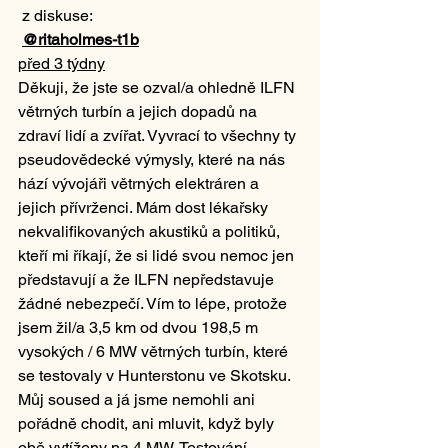
 z diskuse:
@ritaholmes-t1b
před 3 týdny
Děkuji, že jste se ozval/a ohledně ILFN 
větrných turbín a jejich dopadů na 
zdraví lidí a zvířat. Vyvrací to všechny ty 
pseudovědecké výmysly, které na nás 
hází vývojáři větrných elektráren a 
jejich přívrženci. Mám dost lékařsky 
nekvalifikovaných akustiků a politiků, 
kteří mi říkají, že si lidé svou nemoc jen 
představují a že ILFN nepředstavuje 
žádné nebezpečí. Vím to lépe, protože 
jsem žil/a 3,5 km od dvou 198,5 m 
vysokých / 6 MW větrných turbín, které 
se testovaly v Hunterstonu ve Skotsku. 
Můj soused a já jsme nemohli ani 
pořádně chodit, ani mluvit, když byly 
obě vytíženy na 4 MW. Testování 