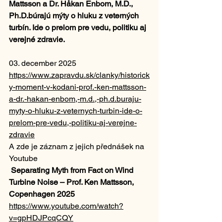
Mattsson a Dr. Håkan Enbom, M.D., 
Ph.D.búrajú mýty o hluku z veterných 
turbín. Ide o prelom pre vedu, politiku aj 
verejné zdravie.
03. december 2025
https://www.zapravdu.sk/clanky/historick
y-moment-v-kodani-prof.-ken-mattsson-
a-dr.-hakan-enbom,-m.d.,-ph.d.buraju-
myty-o-hluku-z-veternych-turbin-ide-o-
prelom-pre-vedu,-politiku-aj-verejne-
zdravie
A zde je záznam z jejich přednášek na 
Youtube
Separating Myth from Fact on Wind 
Turbine Noise – Prof. Ken Mattsson, 
Copenhagen 2025
https://www.youtube.com/watch?
v=gpHDJPcqCQY