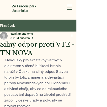
Za Přírodní park
Jesenicko
Příspěvek
stopkamenolomu
8. 2.
Minut čtení: 1
Silný odpor proti VTE -
TN NOVA
 Rakouský projekt stavby větrných 
elektráren v těsné blízkosti hranic 
naráží v Česku na silný odpor. Stavba 
turbín by totiž znamenala devastaci 
přírody Novohradských hor. Odborníci i 
aktivisté chtějí, aby se do rakouského 
posuzování dopadů na životní prostředí 
zapojily české úřady a pokusily se 
projekt zastavit