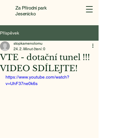
Za Přírodní park
Jesenicko
Příspěvek
stopkamenolomu
24. 2.
Minut čtení: 0
VTE - dotační tunel !!!
VIDEO SDÍLEJTE!
https://www.youtube.com/watch?
v=UhF37ne0k6s