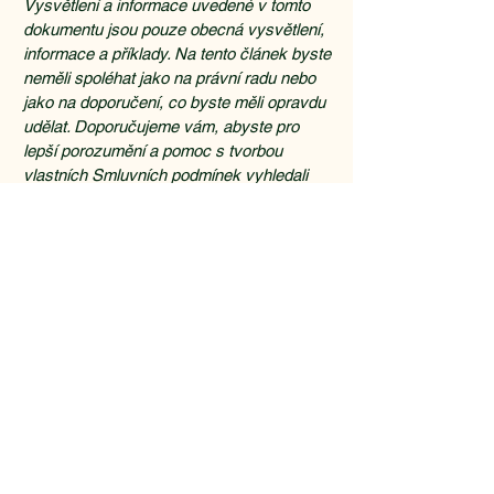
Vysvětlení a informace uvedené v tomto
dokumentu jsou pouze obecná vysvětlení,
informace a příklady. Na tento článek byste
neměli spoléhat jako na právní radu nebo
jako na doporučení, co byste měli opravdu
udělat. Doporučujeme vám, abyste pro
lepší porozumění a pomoc s tvorbou
vlastních Smluvních podmínek vyhledali
právní poradenství.
Park 
Park 
stopkamenolomu@email.cz
+420 604 232 275