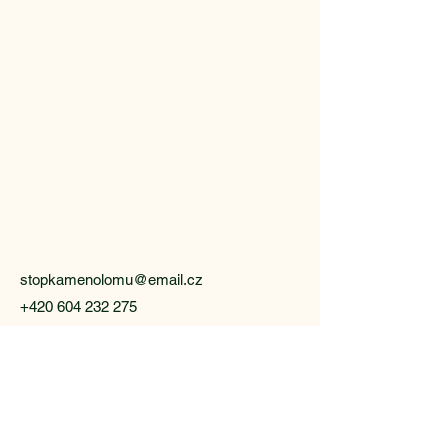
Park 
Park 
stopkamenolomu@email.cz
+420 604 232 275
Přírodní park Jesenicko
Zásady ochrany osobních údajů